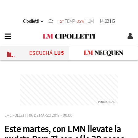
Cipolletti
TEMP
HUM
14:02 HS
12°
35%
ESCUCHÁ
LU5
LMCIPOLLETTI
06 DE MARZO 2018 - 00:00
Este martes, con LMN llevate la