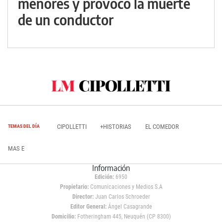
menores y provocó la muerte
de un conductor
CIPOLLETTI
+HISTORIAS
EL COMEDOR
TEMAS DEL DÍA
MAS E
Información
Edición:
6950
Propietario:
Comunicaciones y Medios S.A
Director:
Juan Carlos Schroeder
Editor General:
Ángel Casagrande
Domicilio:
Fotheringham 445, Neuquén (CP 8300)