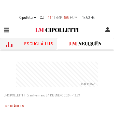
Cipolletti
TEMP
HUM
17:50 HS
11°
40%
ESCUCHÁ
LU5
LMCIPOLLETTI
Gran Hermano
24 DE ENERO 2024 - 12:39
ESPECTÁCULOS