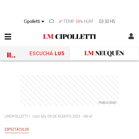
Cipolletti
TEMP
HUM
03:30 HS
4°
59%
ESCUCHÁ
LU5
LMCIPOLLETTI
Coco Sily
09 DE AGOSTO 2023 - 08:47
ESPECTÁCULOS