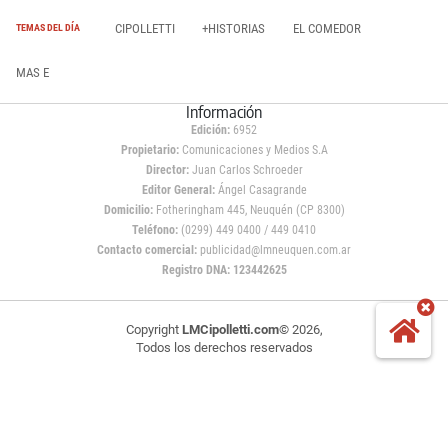
CIPOLLETTI
+HISTORIAS
EL COMEDOR
TEMAS DEL DÍA
MAS E
Información
Edición:
6952
Propietario:
Comunicaciones y Medios S.A
Director:
Juan Carlos Schroeder
Editor General:
Ángel Casagrande
Domicilio:
Fotheringham 445, Neuquén (CP 8300)
Teléfono:
(0299) 449 0400 / 449 0410
Contacto comercial:
publicidad@lmneuquen.com.ar
Registro DNA: 123442625
Copyright
LMCipolletti.com
© 2026,
Todos los derechos reservados