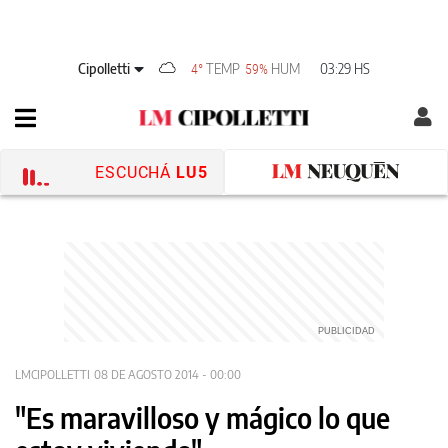
Cipolletti
TEMP
HUM
03:29 HS
4°
59%
ESCUCHÁ
LU5
LMCIPOLLETTI
08 DE AGOSTO 2014 - 00:00
"Es maravilloso y mágico lo que