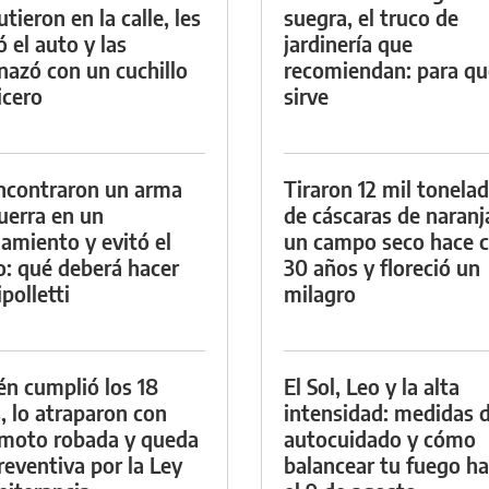
tieron en la calle, les
suegra, el truco de
ó el auto y las
jardinería que
azó con un cuchillo
recomiendan: para qu
icero
sirve
ncontraron un arma
Tiraron 12 mil tonela
uerra en un
de cáscaras de naranj
namiento y evitó el
un campo seco hace c
io: qué deberá hacer
30 años y floreció un
polletti
milagro
én cumplió los 18
El Sol, Leo y la alta
, lo atraparon con
intensidad: medidas 
moto robada y queda
autocuidado y cómo
reventiva por la Ley
balancear tu fuego h