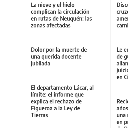
La nieve y el hielo
Discu
complican la circulación
cruz
en rutas de Neuquén: las
amen
zonas afectadas
carn
Dolor por la muerte de
Le e
una querida docente
de g
jubilada
alla
juic
en Ci
El departamento Lácar, al
límite: el informe que
explica el rechazo de
Reci
Figueroa a la Ley de
años
Tierras
una 
en p