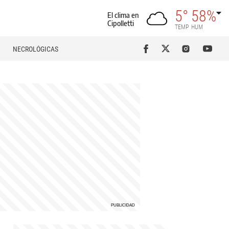
5°
58%
El clima en
Cipolletti
TEMP
HUM
NECROLÓGICAS