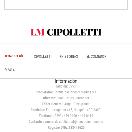
CIPOLLETTI
+HISTORIAS
EL COMEDOR
TEMAS DEL DÍA
MAS E
Información
Edición:
6953
Propietario:
Comunicaciones y Medios S.A
Director:
Juan Carlos Schroeder
Editor General:
Ángel Casagrande
Domicilio:
Fotheringham 445, Neuquén (CP 8300)
Teléfono:
(0299) 449 0400 / 449 0410
Contacto comercial:
publicidad@lmneuquen.com.ar
Registro DNA: 123442625