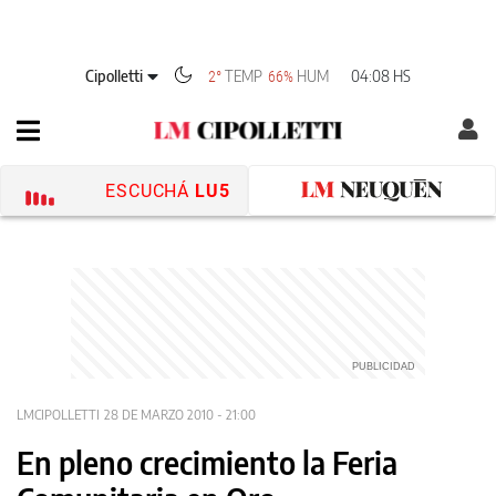
Cipolletti
TEMP
HUM
04:08 HS
2°
66%
ESCUCHÁ
LU5
LMCIPOLLETTI
28 DE MARZO 2010 - 21:00
En pleno crecimiento la Feria