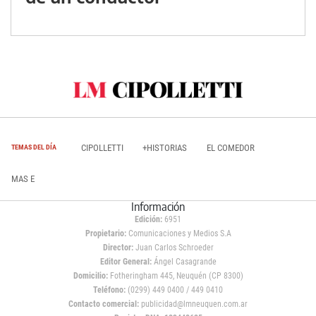
CIPOLLETTI
+HISTORIAS
EL COMEDOR
TEMAS DEL DÍA
MAS E
Información
Edición:
6951
Propietario:
Comunicaciones y Medios S.A
Director:
Juan Carlos Schroeder
Editor General:
Ángel Casagrande
Domicilio:
Fotheringham 445, Neuquén (CP 8300)
Teléfono:
(0299) 449 0400 / 449 0410
Contacto comercial:
publicidad@lmneuquen.com.ar