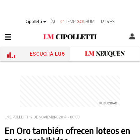
Cipolletti
TEMP
HUM
12:16 HS
9°
34%
ESCUCHÁ
LU5
LMCIPOLLETTI
12 DE NOVIEMBRE 2014 - 00:00
En Oro también ofrecen loteos en