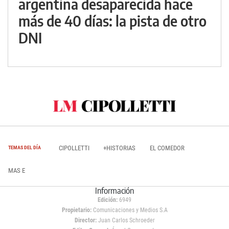
argentina desaparecida hace
más de 40 días: la pista de otro
DNI
CIPOLLETTI
+HISTORIAS
EL COMEDOR
TEMAS DEL DÍA
MAS E
Información
Edición:
6949
Propietario:
Comunicaciones y Medios S.A
Director:
Juan Carlos Schroeder