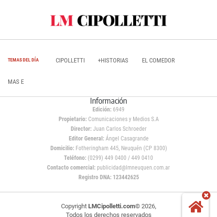
CIPOLLETTI
+HISTORIAS
EL COMEDOR
TEMAS DEL DÍA
MAS E
Información
Edición:
6949
Propietario:
Comunicaciones y Medios S.A
Director:
Juan Carlos Schroeder
Editor General:
Ángel Casagrande
Domicilio:
Fotheringham 445, Neuquén (CP 8300)
Teléfono:
(0299) 449 0400 / 449 0410
Contacto comercial:
publicidad@lmneuquen.com.ar
Registro DNA: 123442625
Copyright
LMCipolletti.com
© 2026,
Todos los derechos reservados