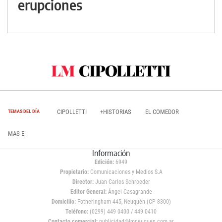
erupciones
CIPOLLETTI
+HISTORIAS
EL COMEDOR
TEMAS DEL DÍA
MAS E
Información
Edición:
6949
Propietario:
Comunicaciones y Medios S.A
Director:
Juan Carlos Schroeder
Editor General:
Ángel Casagrande
Domicilio:
Fotheringham 445, Neuquén (CP 8300)
Teléfono:
(0299) 449 0400 / 449 0410
Contacto comercial:
publicidad@lmneuquen.com.ar