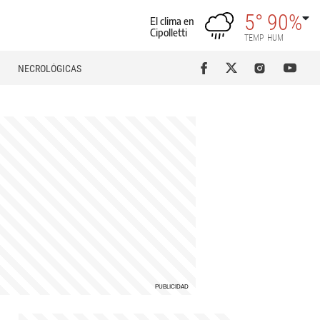
5°
90%
El clima en
Cipolletti
TEMP
HUM
NECROLÓGICAS