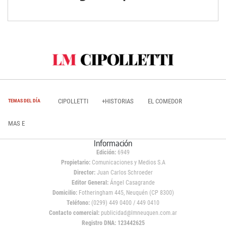
CIPOLLETTI
+HISTORIAS
EL COMEDOR
TEMAS DEL DÍA
MAS E
Información
Edición:
6949
Propietario:
Comunicaciones y Medios S.A
Director:
Juan Carlos Schroeder
Editor General:
Ángel Casagrande
Domicilio:
Fotheringham 445, Neuquén (CP 8300)
Teléfono:
(0299) 449 0400 / 449 0410
Contacto comercial:
publicidad@lmneuquen.com.ar
Registro DNA: 123442625