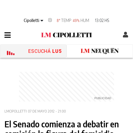
Cipolletti
TEMP
HUM
13:02 HS
8°
49%
ESCUCHÁ
LU5
LMCIPOLLETTI
07 DE MAYO 2012 - 21:00
El Senado comienza a debatir en