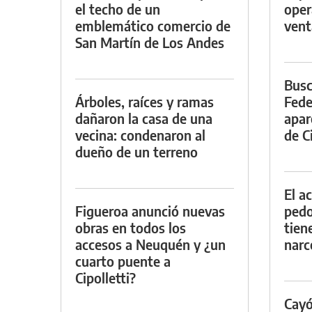
el techo de un
oper
emblemático comercio de
vent
San Martín de Los Andes
Busc
Árboles, raíces y ramas
Fede
dañaron la casa de una
apar
vecina: condenaron al
de Ci
dueño de un terreno
El a
Figueroa anunció nuevas
pedof
obras en todos los
tien
accesos a Neuquén y ¿un
narc
cuarto puente a
Cipolletti?
Cayó