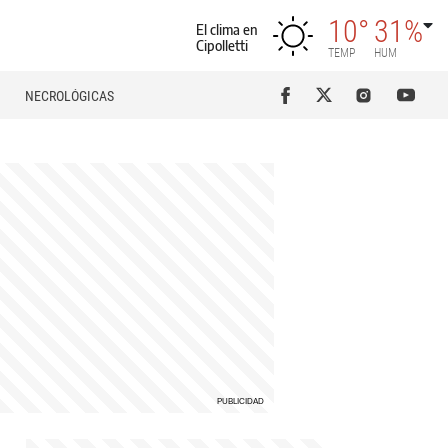
10°
31%
El clima en
Cipolletti
TEMP
HUM
NECROLÓGICAS