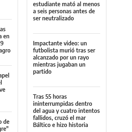
estudiante mató al menos
a seis personas antes de
ser neutralizado
das
a en
29
Impactante video: un
lagro
futbolista murió tras ser
alcanzado por un rayo
mientras jugaban un
partido
apel
l
rve
Tras 55 horas
ininterrumpidas dentro
del agua y cuatro intentos
fallidos, cruzó el mar
o de
Báltico e hizo historia
gre"