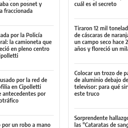
aba con posnet y
cuál es el secreto
a fraccionada
Tiraron 12 mil tonela
ada por la Policía
de cáscaras de naranj
ral: la camioneta que
un campo seco hace 
eció en pleno centro
años y floreció un mi
polletti
Colocar un trozo de p
cusado por la red de
de aluminio debajo de
ilia en Cipolletti
televisor: para qué si
e antecedentes por
este truco
otráfico
Sorprendente hallazg
 por un robo a mano
las "Cataratas de san