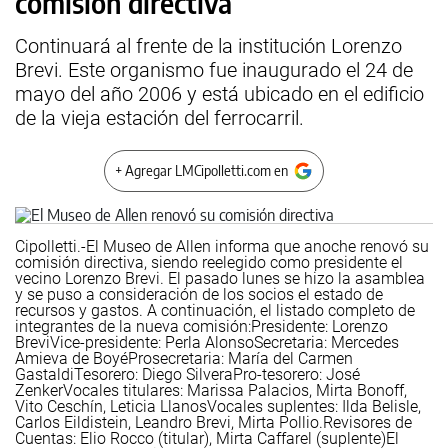
comisión directiva
Continuará al frente de la institución Lorenzo
Brevi. Este organismo fue inaugurado el 24 de
mayo del año 2006 y está ubicado en el edificio
de la vieja estación del ferrocarril.
+ Agregar LMCipolletti.com en
Cipolletti.-El Museo de Allen informa que anoche renovó su
comisión directiva, siendo reelegido como presidente el
vecino Lorenzo Brevi. El pasado lunes se hizo la asamblea
y se puso a consideración de los socios el estado de
recursos y gastos. A continuación, el listado completo de
integrantes de la nueva comisión:
Presidente: Lorenzo
Brevi
Vice-presidente: Perla Alonso
Secretaria: Mercedes
Amieva de Boyé
Prosecretaria: María del Carmen
Gastaldi
Tesorero: Diego Silvera
Pro-tesorero: José
Zenker
Vocales titulares: Marissa Palacios, Mirta Bonoff,
Vito Ceschín, Leticia Llanos
Vocales suplentes: Ilda Belisle,
Carlos Eildistein, Leandro Brevi, Mirta Pollio.
Revisores de
Cuentas: Elio Rocco (titular), Mirta Caffarel (suplente)
El