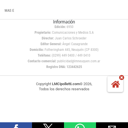
MAS E
Información
Edición:
6950
Propietario:
Comunicaciones y Medios S.A
Director:
Juan Carlos Schroeder
Editor General:
Ángel Casagrande
Domicilio:
Fotheringham 445, Neuquén (CP 8300)
Teléfono:
(0299) 449 0400 / 449 0410
Contacto comercial:
publicidad@lmneuquen.com.ar
Registro DNA: 123442625
Copyright
LMCipolletti.com
© 2026,
Todos los derechos reservados