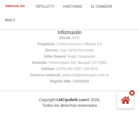
CIPOLLETTI
+HISTORIAS
EL COMEDOR
TEMAS DEL DÍA
MAS E
Información
Edición:
6952
Propietario:
Comunicaciones y Medios S.A
Director:
Juan Carlos Schroeder
Editor General:
Ángel Casagrande
Domicilio:
Fotheringham 445, Neuquén (CP 8300)
Teléfono:
(0299) 449 0400 / 449 0410
Contacto comercial:
publicidad@lmneuquen.com.ar
Registro DNA: 123442625
Copyright
LMCipolletti.com
© 2026,
Todos los derechos reservados