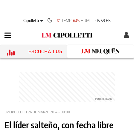
Cipolletti
TEMP
HUM
05:59 HS
3°
64%
ESCUCHÁ
LU5
LMCIPOLLETTI
26 DE MARZO 2014 - 00:00
El líder salteño, con fecha libre