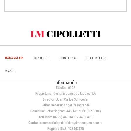
CIPOLLETTI
+HISTORIAS
EL COMEDOR
TEMAS DEL DÍA
MAS E
Información
Edición:
6952
Propietario:
Comunicaciones y Medios S.A
Director:
Juan Carlos Schroeder
Editor General:
Ángel Casagrande
Domicilio:
Fotheringham 445, Neuquén (CP 8300)
Teléfono:
(0299) 449 0400 / 449 0410
Contacto comercial:
publicidad@lmneuquen.com.ar
Registro DNA: 123442625