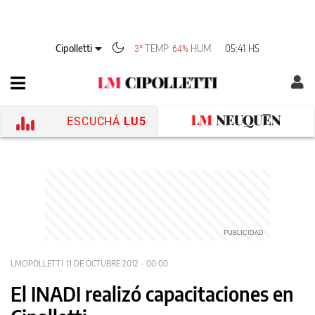
Cipolletti
TEMP
HUM
05:41 HS
3°
64%
ESCUCHÁ
LU5
LMCIPOLLETTI
11 DE OCTUBRE 2012 - 00:00
El INADI realizó capacitaciones en