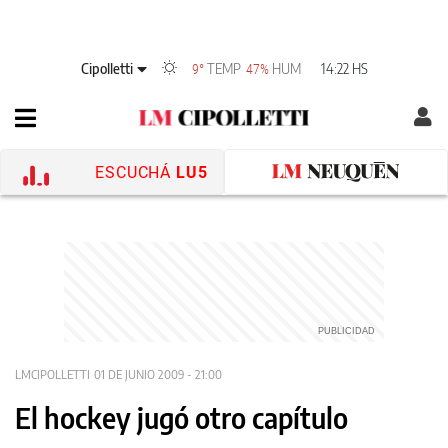
Cipolletti
TEMP
HUM
14:22 HS
9°
47%
ESCUCHÁ
LU5
LMCIPOLLETTI
01 DE JUNIO 2009 - 21:00
El hockey jugó otro capítulo