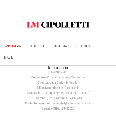
CIPOLLETTI
+HISTORIAS
EL COMEDOR
TEMAS DEL DÍA
MAS E
Información
Edición:
6949
Propietario:
Comunicaciones y Medios S.A
Director:
Juan Carlos Schroeder
Editor General:
Ángel Casagrande
Domicilio:
Fotheringham 445, Neuquén (CP 8300)
Teléfono:
(0299) 449 0400 / 449 0410
Contacto comercial:
publicidad@lmneuquen.com.ar
Registro DNA: 123442625