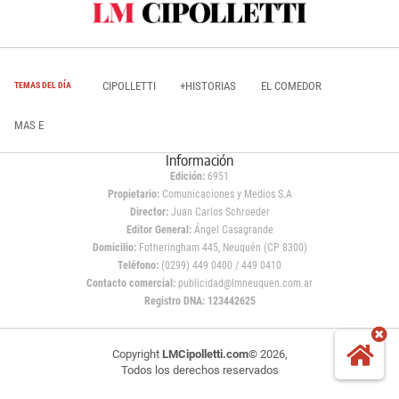
CIPOLLETTI
+HISTORIAS
EL COMEDOR
TEMAS DEL DÍA
MAS E
Información
Edición:
6951
Propietario:
Comunicaciones y Medios S.A
Director:
Juan Carlos Schroeder
Editor General:
Ángel Casagrande
Domicilio:
Fotheringham 445, Neuquén (CP 8300)
Teléfono:
(0299) 449 0400 / 449 0410
Contacto comercial:
publicidad@lmneuquen.com.ar
Registro DNA: 123442625
Copyright
LMCipolletti.com
© 2026,
Todos los derechos reservados