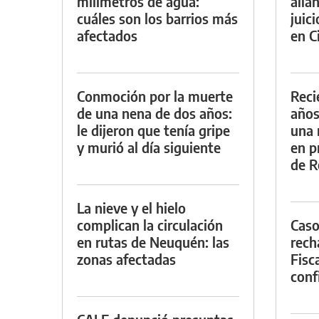
milímetros de agua:
alla
cuáles son los barrios más
juic
afectados
en Ci
Conmoción por la muerte
Reci
de una nena de dos años:
años
le dijeron que tenía gripe
una 
y murió al día siguiente
en p
de R
La nieve y el hielo
complican la circulación
Caso
en rutas de Neuquén: las
rech
zonas afectadas
Fisca
conf