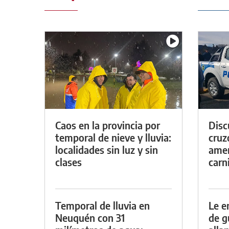
Caos en la provincia por
Discu
temporal de nieve y lluvia:
cruz
localidades sin luz y sin
amen
clases
carn
Temporal de lluvia en
Le e
Neuquén con 31
de g