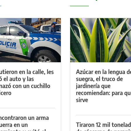
tieron en la calle, les
Azúcar en la lengua d
ó el auto y las
suegra, el truco de
azó con un cuchillo
jardinería que
icero
recomiendan: para qu
sirve
ncontraron un arma
uerra en un
Tiraron 12 mil tonela