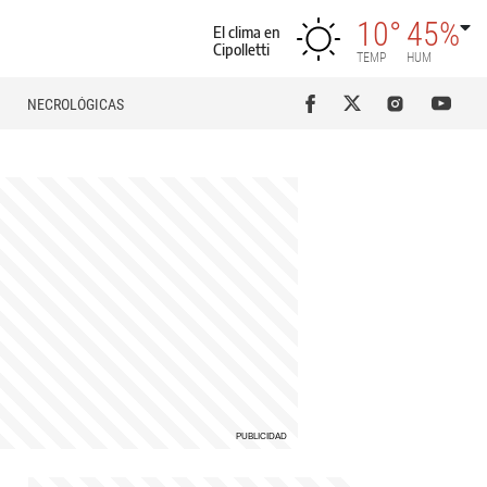
10°
45%
El clima en
Cipolletti
TEMP
HUM
NECROLÓGICAS