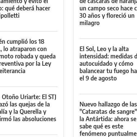
namiento y evitó el
de cáscaras de naranj
io: qué deberá hacer
un campo seco hace c
polletti
30 años y floreció un
milagro
én cumplió los 18
, lo atraparon con
El Sol, Leo y la alta
moto robada y queda
intensidad: medidas 
reventiva por la Ley
autocuidado y cómo
eiterancia
balancear tu fuego h
el 9 de agosto
 Otoño Uriarte: El STJ
azó las quejas de la
Nuevo hallazgo de las
lía y la Querella y
"Cataratas de sangre"
irmó las absoluciones
la Antártida: ahora se
sabe qué es este
fenómeno puntualme