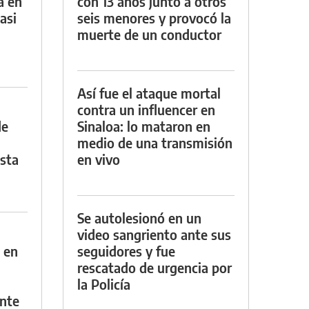
a en
con 13 años junto a otros
asi
seis menores y provocó la
muerte de un conductor
Así fue el ataque mortal
contra un influencer en
de
Sinaloa: lo mataron en
medio de una transmisión
asta
en vivo
Se autolesionó en un
video sangriento ante sus
 en
seguidores y fue
rescatado de urgencia por
la Policía
nte