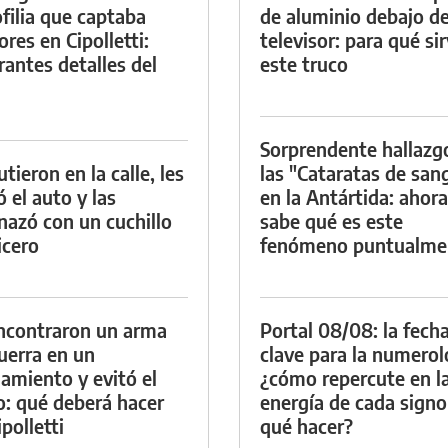
filia que captaba
de aluminio debajo de
res en Cipolletti:
televisor: para qué si
rantes detalles del
este truco
Sorprendente hallazg
tieron en la calle, les
las "Cataratas de san
ó el auto y las
en la Antártida: ahora
azó con un cuchillo
sabe qué es este
icero
fenómeno puntualme
ncontraron un arma
Portal 08/08: la fech
uerra en un
clave para la numerol
namiento y evitó el
¿cómo repercute en l
io: qué deberá hacer
energía de cada signo
polletti
qué hacer?