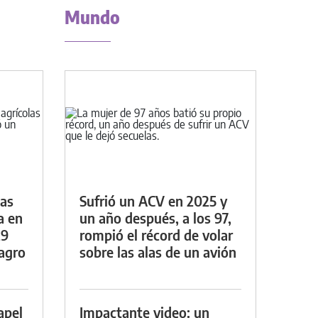
Mundo
das
Sufrió un ACV en 2025 y
a en
un año después, a los 97,
29
rompió el récord de volar
lagro
sobre las alas de un avión
apel
Impactante video: un