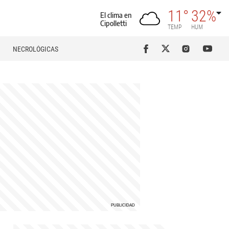
11°
32%
El clima en
Cipolletti
TEMP
HUM
NECROLÓGICAS