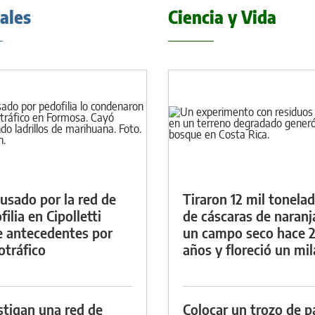
iales
Ciencia y Vida
cusado por la red de
Tiraron 12 mil tonela
ilia en Cipolletti
de cáscaras de naranj
e antecedentes por
un campo seco hace 
otráfico
años y floreció un mi
stigan una red de
Colocar un trozo de p