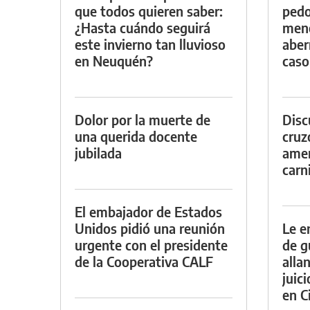
que todos quieren saber:
pedo
¿Hasta cuándo seguirá
meno
este invierno tan lluvioso
aber
en Neuquén?
caso
Dolor por la muerte de
Discu
una querida docente
cruz
jubilada
amen
carn
El embajador de Estados
Unidos pidió una reunión
Le e
urgente con el presidente
de g
de la Cooperativa CALF
alla
juic
en Ci