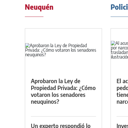
Neuquén
Polic
Aprobaron la Ley de
El a
Propiedad Privada: ¿Cómo
pedof
votaron los senadores
tien
neuquinos?
narc
Un experto respondió lo
Inve