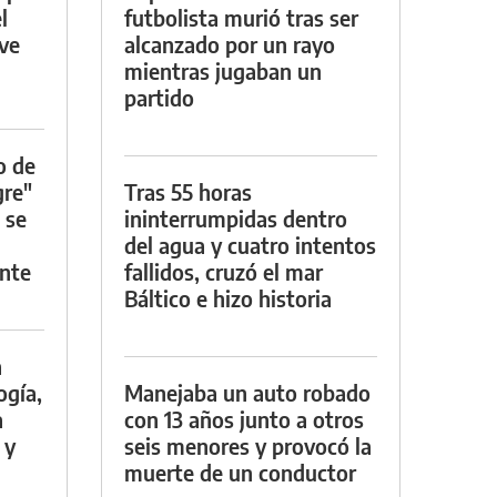
l
futbolista murió tras ser
rve
alcanzado por un rayo
mientras jugaban un
partido
o de
gre"
Tras 55 horas
 se
ininterrumpidas dentro
del agua y cuatro intentos
nte
fallidos, cruzó el mar
Báltico e hizo historia
a
ogía,
Manejaba un auto robado
a
con 13 años junto a otros
 y
seis menores y provocó la
muerte de un conductor