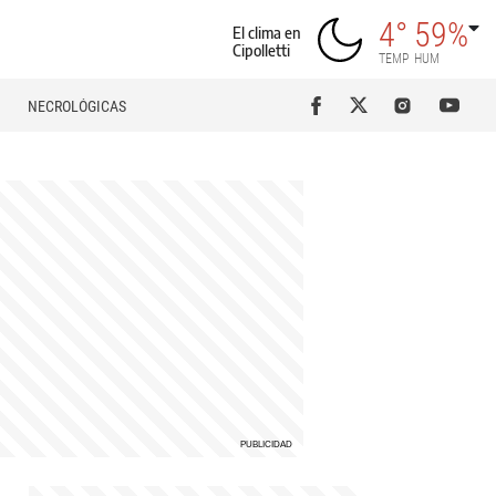
4°
59%
El clima en
Cipolletti
TEMP
HUM
NECROLÓGICAS