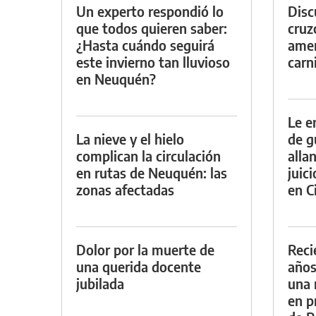
Un experto respondió lo
Discu
que todos quieren saber:
cruz
¿Hasta cuándo seguirá
amen
este invierno tan lluvioso
carn
en Neuquén?
Le e
La nieve y el hielo
de g
complican la circulación
alla
en rutas de Neuquén: las
juic
zonas afectadas
en Ci
Dolor por la muerte de
Reci
una querida docente
años
jubilada
una 
en p