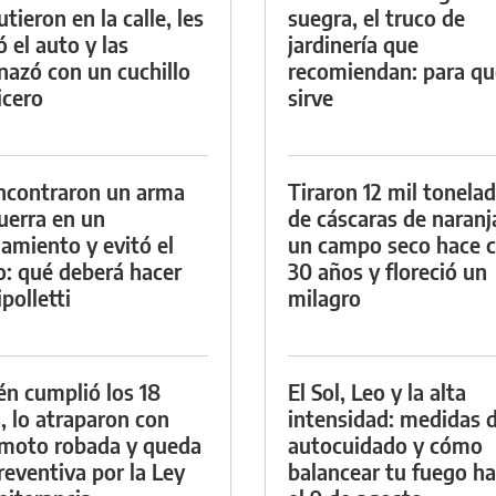
tieron en la calle, les
suegra, el truco de
ó el auto y las
jardinería que
azó con un cuchillo
recomiendan: para qu
icero
sirve
ncontraron un arma
Tiraron 12 mil tonela
uerra en un
de cáscaras de naranj
namiento y evitó el
un campo seco hace c
io: qué deberá hacer
30 años y floreció un
polletti
milagro
én cumplió los 18
El Sol, Leo y la alta
, lo atraparon con
intensidad: medidas 
moto robada y queda
autocuidado y cómo
reventiva por la Ley
balancear tu fuego h