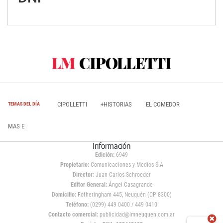
CIPOLLETTI
+HISTORIAS
EL COMEDOR
TEMAS DEL DÍA
MAS E
Información
Edición:
6949
Propietario:
Comunicaciones y Medios S.A
Director:
Juan Carlos Schroeder
Editor General:
Ángel Casagrande
Domicilio:
Fotheringham 445, Neuquén (CP 8300)
Teléfono:
(0299) 449 0400 / 449 0410
Contacto comercial:
publicidad@lmneuquen.com.ar