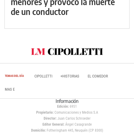
menores y provocó la muerte
de un conductor
CIPOLLETTI
+HISTORIAS
EL COMEDOR
TEMAS DEL DÍA
MAS E
Información
Edición:
6951
Propietario:
Comunicaciones y Medios S.A
Director:
Juan Carlos Schroeder
Editor General:
Ángel Casagrande
Domicilio:
Fotheringham 445, Neuquén (CP 8300)