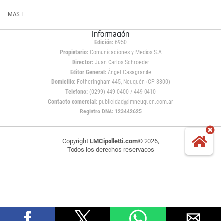
MAS E
Información
Edición:
6950
Propietario:
Comunicaciones y Medios S.A
Director:
Juan Carlos Schroeder
Editor General:
Ángel Casagrande
Domicilio:
Fotheringham 445, Neuquén (CP 8300)
Teléfono:
(0299) 449 0400 / 449 0410
Contacto comercial:
publicidad@lmneuquen.com.ar
Registro DNA: 123442625
Copyright
LMCipolletti.com
© 2026,
Todos los derechos reservados