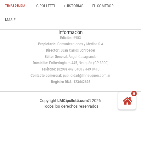
CIPOLLETTI
+HISTORIAS
EL COMEDOR
TEMAS DEL DÍA
MAS E
Información
Edición:
6953
Propietario:
Comunicaciones y Medios S.A
Director:
Juan Carlos Schroeder
Editor General:
Ángel Casagrande
Domicilio:
Fotheringham 445, Neuquén (CP 8300)
Teléfono:
(0299) 449 0400 / 449 0410
Contacto comercial:
publicidad@lmneuquen.com.ar
Registro DNA: 123442625
Copyright
LMCipolletti.com
© 2026,
Todos los derechos reservados