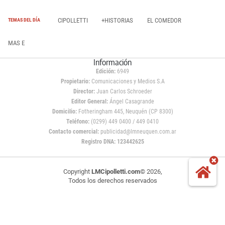
CIPOLLETTI
+HISTORIAS
EL COMEDOR
TEMAS DEL DÍA
MAS E
Información
Edición:
6949
Propietario:
Comunicaciones y Medios S.A
Director:
Juan Carlos Schroeder
Editor General:
Ángel Casagrande
Domicilio:
Fotheringham 445, Neuquén (CP 8300)
Teléfono:
(0299) 449 0400 / 449 0410
Contacto comercial:
publicidad@lmneuquen.com.ar
Registro DNA: 123442625
Copyright
LMCipolletti.com
© 2026,
Todos los derechos reservados