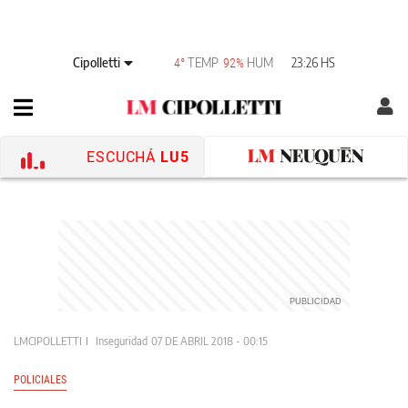
Cipolletti
TEMP
HUM
23:26 HS
4°
92%
ESCUCHÁ
LU5
LMCIPOLLETTI
Inseguridad
07 DE ABRIL 2018 - 00:15
POLICIALES