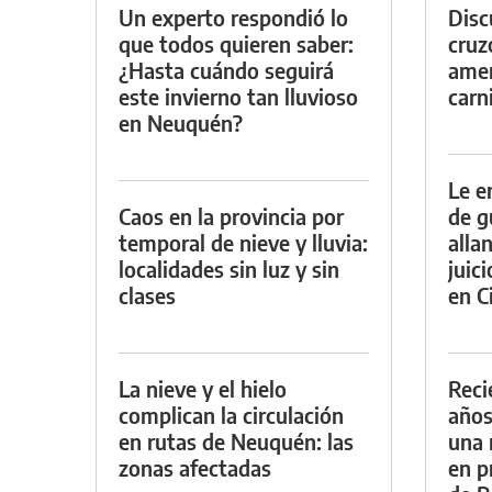
Un experto respondió lo
Discu
que todos quieren saber:
cruz
¿Hasta cuándo seguirá
amen
este invierno tan lluvioso
carn
en Neuquén?
Le e
Caos en la provincia por
de g
temporal de nieve y lluvia:
alla
localidades sin luz y sin
juic
clases
en Ci
La nieve y el hielo
Reci
complican la circulación
años
en rutas de Neuquén: las
una 
zonas afectadas
en p