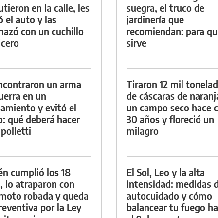
tieron en la calle, les
suegra, el truco de
ó el auto y las
jardinería que
azó con un cuchillo
recomiendan: para qu
icero
sirve
ncontraron un arma
Tiraron 12 mil tonela
uerra en un
de cáscaras de naranj
namiento y evitó el
un campo seco hace c
io: qué deberá hacer
30 años y floreció un
polletti
milagro
én cumplió los 18
El Sol, Leo y la alta
, lo atraparon con
intensidad: medidas 
moto robada y queda
autocuidado y cómo
reventiva por la Ley
balancear tu fuego h