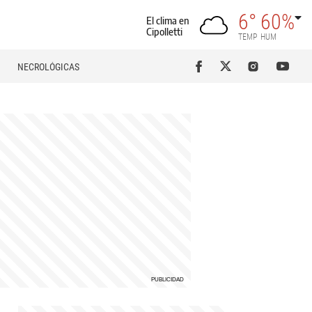
6°
60%
El clima en
Cipolletti
TEMP
HUM
NECROLÓGICAS