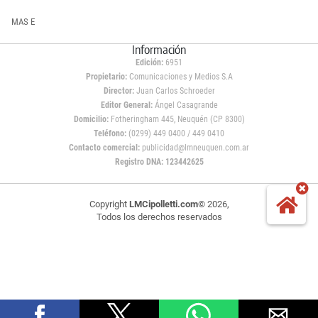
MAS E
Información
Edición:
6951
Propietario:
Comunicaciones y Medios S.A
Director:
Juan Carlos Schroeder
Editor General:
Ángel Casagrande
Domicilio:
Fotheringham 445, Neuquén (CP 8300)
Teléfono:
(0299) 449 0400 / 449 0410
Contacto comercial:
publicidad@lmneuquen.com.ar
Registro DNA: 123442625
Copyright
LMCipolletti.com
© 2026,
Todos los derechos reservados