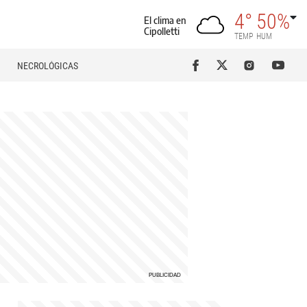
4°
50%
El clima en
Cipolletti
TEMP
HUM
NECROLÓGICAS