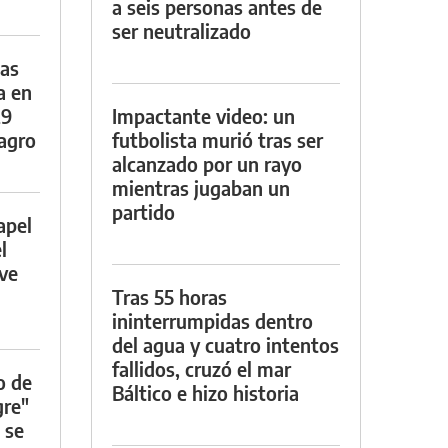
a seis personas antes de
ser neutralizado
das
a en
29
Impactante video: un
lagro
futbolista murió tras ser
alcanzado por un rayo
mientras jugaban un
partido
apel
l
rve
Tras 55 horas
ininterrumpidas dentro
del agua y cuatro intentos
fallidos, cruzó el mar
o de
Báltico e hizo historia
gre"
 se