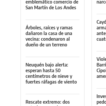
emblemático comercio de
narc
San Martín de Los Andes
Cayó
Árboles, raíces y ramas
arma
dañaron la casa de una
ante
vecina: condenaron al
cuat
dueño de un terreno
Viol
Neuquén bajo alerta:
Barr
esperan hasta 50
Cipo
centímetros de nieve y
amen
fuertes ráfagas de viento
Inve
Rescate extremo: dos
pedo