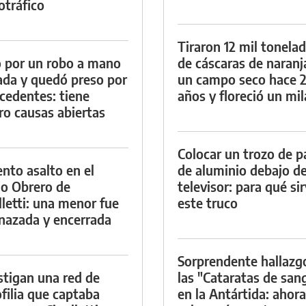
otráfico
Tiraron 12 mil tonela
 por un robo a mano
de cáscaras de naranj
da y quedó preso por
un campo seco hace 
cedentes: tiene
años y floreció un mi
ro causas abiertas
Colocar un trozo de p
ento asalto en el
de aluminio debajo de
io Obrero de
televisor: para qué si
lletti: una menor fue
este truco
azada y encerrada
Sorprendente hallazg
stigan una red de
las "Cataratas de san
filia que captaba
en la Antártida: ahora