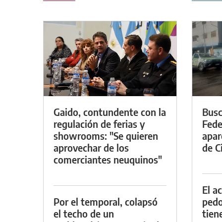
Gaido, contundente con la
Busc
regulación de ferias y
Fede
showrooms: "Se quieren
apar
aprovechar de los
de Ci
comerciantes neuquinos"
El a
Por el temporal, colapsó
pedof
el techo de un
tien