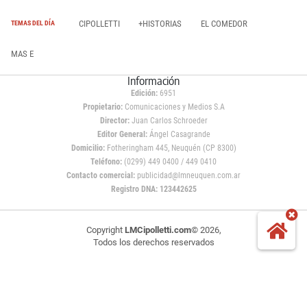
CIPOLLETTI
+HISTORIAS
EL COMEDOR
TEMAS DEL DÍA
MAS E
Información
Edición:
6951
Propietario:
Comunicaciones y Medios S.A
Director:
Juan Carlos Schroeder
Editor General:
Ángel Casagrande
Domicilio:
Fotheringham 445, Neuquén (CP 8300)
Teléfono:
(0299) 449 0400 / 449 0410
Contacto comercial:
publicidad@lmneuquen.com.ar
Registro DNA: 123442625
Copyright
LMCipolletti.com
© 2026,
Todos los derechos reservados