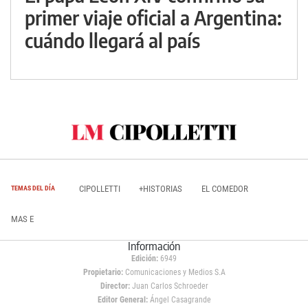
primer viaje oficial a Argentina:
cuándo llegará al país
CIPOLLETTI
+HISTORIAS
EL COMEDOR
TEMAS DEL DÍA
MAS E
Información
Edición:
6949
Propietario:
Comunicaciones y Medios S.A
Director:
Juan Carlos Schroeder
Editor General:
Ángel Casagrande