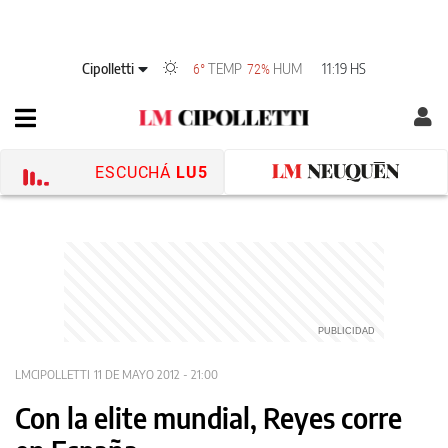
Cipolletti
TEMP
HUM
11:19 HS
6°
72%
ESCUCHÁ
LU5
LMCIPOLLETTI
11 DE MAYO 2012 - 21:00
Con la elite mundial, Reyes corre