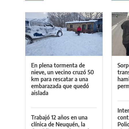
En plena tormenta de
Sorp
nieve, un vecino cruzó 50
tran
km para rescatar a una
hamb
embarazada que quedó
perm
aislada
Inte
Trabajó 12 años en una
cont
clínica de Neuquén, la
Poli