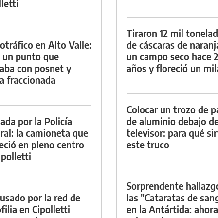
letti
Tiraron 12 mil tonela
otráfico en Alto Valle:
de cáscaras de naranj
 un punto que
un campo seco hace 
aba con posnet y
años y floreció un mi
a fraccionada
Colocar un trozo de p
ada por la Policía
de aluminio debajo de
ral: la camioneta que
televisor: para qué si
eció en pleno centro
este truco
polletti
Sorprendente hallazg
cusado por la red de
las "Cataratas de san
ilia en Cipolletti
en la Antártida: ahora