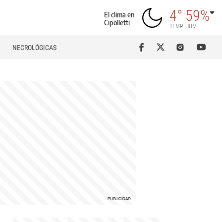
4°
59%
El clima en
Cipolletti
TEMP
HUM
NECROLÓGICAS