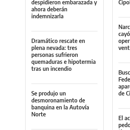
despidieron embarazada y
Cipol
ahora deberán
indemnizarla
Narc
cayó
Dramático rescate en
oper
plena nevada: tres
vent
personas sufrieron
quemaduras e hipotermia
tras un incendio
Busc
Fede
apar
Se produjo un
de Ci
desmoronamiento de
banquina en la Autovía
Norte
El a
pedof