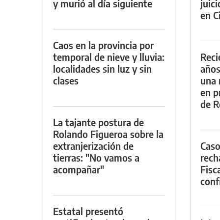
y murió al día siguiente
juic
en Ci
Caos en la provincia por
temporal de nieve y lluvia:
Reci
localidades sin luz y sin
años
clases
una 
en p
de R
La tajante postura de
Rolando Figueroa sobre la
extranjerización de
Caso
tierras: "No vamos a
rech
acompañar"
Fisca
conf
Estatal presentó