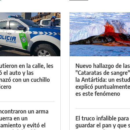
tieron en la calle, les
Nuevo hallazgo de las
ó el auto y las
"Cataratas de sangre"
azó con un cuchillo
la Antártida: un estud
icero
explicó puntualment
es este fenómeno
ncontraron un arma
uerra en un
El truco infalible para
namiento y evitó el
guardar el pan y que 