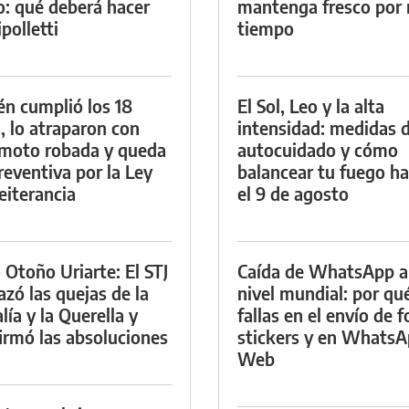
io: qué deberá hacer
mantenga fresco por
polletti
tiempo
én cumplió los 18
El Sol, Leo y la alta
, lo atraparon con
intensidad: medidas 
moto robada y queda
autocuidado y cómo
reventiva por la Ley
balancear tu fuego h
eiterancia
el 9 de agosto
 Otoño Uriarte: El STJ
Caída de WhatsApp a
azó las quejas de la
nivel mundial: por qu
lía y la Querella y
fallas en el envío de f
irmó las absoluciones
stickers y en Whats
Web