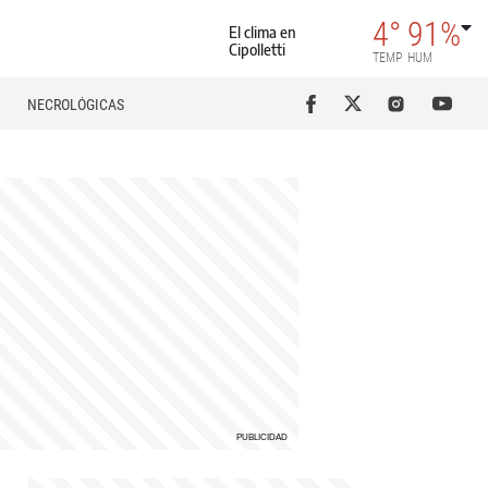
4°
91%
El clima en
Cipolletti
TEMP
HUM
NECROLÓGICAS