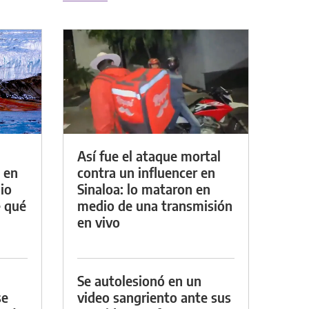
Así fue el ataque mortal
 en
contra un influencer en
io
Sinaloa: lo mataron en
e qué
medio de una transmisión
en vivo
Se autolesionó en un
se
video sangriento ante sus