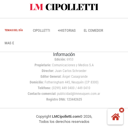
CIPOLLETTI
+HISTORIAS
EL COMEDOR
TEMAS DEL DÍA
MAS E
Información
Edición:
6953
Propietario:
Comunicaciones y Medios S.A
Director:
Juan Carlos Schroeder
Editor General:
Ángel Casagrande
Domicilio:
Fotheringham 445, Neuquén (CP 8300)
Teléfono:
(0299) 449 0400 / 449 0410
Contacto comercial:
publicidad@lmneuquen.com.ar
Registro DNA: 123442625
Copyright
LMCipolletti.com
© 2026,
Todos los derechos reservados