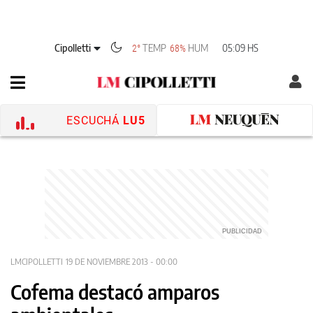
Cipolletti
TEMP
HUM
05:09 HS
2°
68%
ESCUCHÁ
LU5
LMCIPOLLETTI
19 DE NOVIEMBRE 2013 - 00:00
Cofema destacó amparos