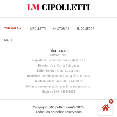
CIPOLLETTI
+HISTORIAS
EL COMEDOR
TEMAS DEL DÍA
MAS E
Información
Edición:
6953
Propietario:
Comunicaciones y Medios S.A
Director:
Juan Carlos Schroeder
Editor General:
Ángel Casagrande
Domicilio:
Fotheringham 445, Neuquén (CP 8300)
Teléfono:
(0299) 449 0400 / 449 0410
Contacto comercial:
publicidad@lmneuquen.com.ar
Registro DNA: 123442625
Copyright
LMCipolletti.com
© 2026,
Todos los derechos reservados