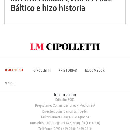
Báltico e hizo historia
CIPOLLETTI
+HISTORIAS
EL COMEDOR
TEMAS DEL DÍA
MAS E
Información
Edición:
6952
Propietario:
Comunicaciones y Medios S.A
Director:
Juan Carlos Schroeder
Editor General:
Ángel Casagrande
Domicilio:
Fotheringham 445, Neuquén (CP 8300)
Teléfono:
(0299) 449 0400 / 449 0410