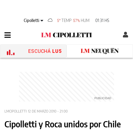
Cipolletti
TEMP
HUM
01:31 HS
5°
57%
ESCUCHÁ
LU5
LMCIPOLLETTI
12 DE MARZO 2010 - 21:00
Cipolletti y Roca unidos por Chile