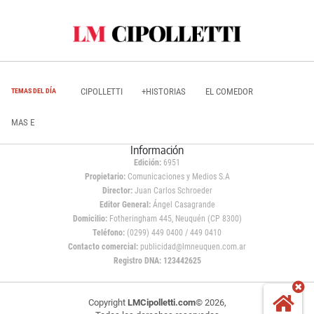
CIPOLLETTI
+HISTORIAS
EL COMEDOR
TEMAS DEL DÍA
MAS E
Información
Edición:
6951
Propietario:
Comunicaciones y Medios S.A
Director:
Juan Carlos Schroeder
Editor General:
Ángel Casagrande
Domicilio:
Fotheringham 445, Neuquén (CP 8300)
Teléfono:
(0299) 449 0400 / 449 0410
Contacto comercial:
publicidad@lmneuquen.com.ar
Registro DNA: 123442625
Copyright
LMCipolletti.com
© 2026,