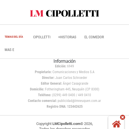
CIPOLLETTI
+HISTORIAS
EL COMEDOR
TEMAS DEL DÍA
MAS E
Información
Edición:
6949
Propietario:
Comunicaciones y Medios S.A
Director:
Juan Carlos Schroeder
Editor General:
Ángel Casagrande
Domicilio:
Fotheringham 445, Neuquén (CP 8300)
Teléfono:
(0299) 449 0400 / 449 0410
Contacto comercial:
publicidad@lmneuquen.com.ar
Registro DNA: 123442625
Copyright
LMCipolletti.com
© 2026,
Todos los derechos reservados