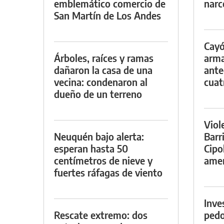
emblemático comercio de
narc
San Martín de Los Andes
Cayó
Árboles, raíces y ramas
arma
dañaron la casa de una
ante
vecina: condenaron al
cuat
dueño de un terreno
Viol
Neuquén bajo alerta:
Barr
esperan hasta 50
Cipo
centímetros de nieve y
amen
fuertes ráfagas de viento
Inve
Rescate extremo: dos
pedo