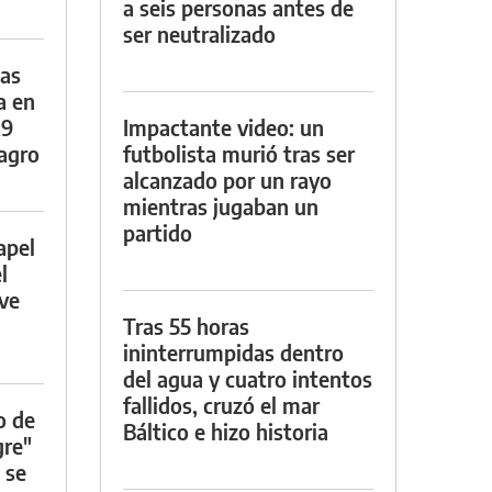
a seis personas antes de
ser neutralizado
das
a en
29
Impactante video: un
lagro
futbolista murió tras ser
alcanzado por un rayo
mientras jugaban un
partido
apel
l
rve
Tras 55 horas
ininterrumpidas dentro
del agua y cuatro intentos
fallidos, cruzó el mar
o de
Báltico e hizo historia
gre"
 se