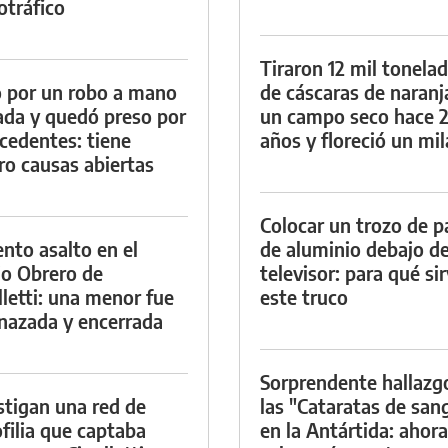
otráfico
Tiraron 12 mil tonela
 por un robo a mano
de cáscaras de naranj
da y quedó preso por
un campo seco hace 
cedentes: tiene
años y floreció un mi
ro causas abiertas
Colocar un trozo de p
ento asalto en el
de aluminio debajo de
io Obrero de
televisor: para qué si
lletti: una menor fue
este truco
azada y encerrada
Sorprendente hallazg
stigan una red de
las "Cataratas de san
filia que captaba
en la Antártida: ahora