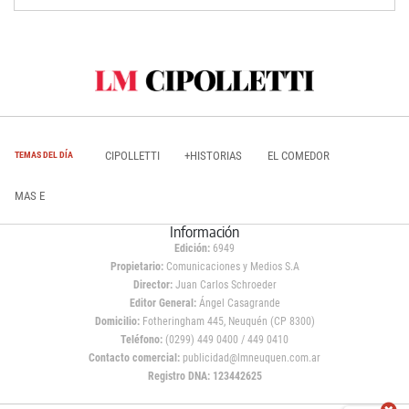
CIPOLLETTI
+HISTORIAS
EL COMEDOR
TEMAS DEL DÍA
MAS E
Información
Edición:
6949
Propietario:
Comunicaciones y Medios S.A
Director:
Juan Carlos Schroeder
Editor General:
Ángel Casagrande
Domicilio:
Fotheringham 445, Neuquén (CP 8300)
Teléfono:
(0299) 449 0400 / 449 0410
Contacto comercial:
publicidad@lmneuquen.com.ar
Registro DNA: 123442625