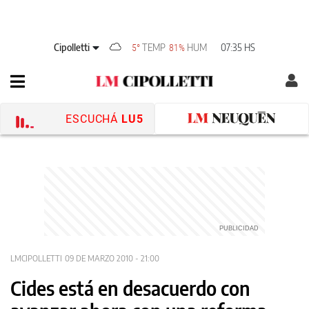
Cipolletti
TEMP
HUM
07:35 HS
5°
81%
ESCUCHÁ
LU5
LMCIPOLLETTI
09 DE MARZO 2010 - 21:00
Cides está en desacuerdo con