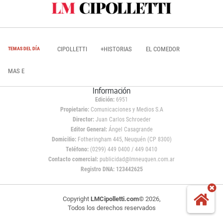
CIPOLLETTI
+HISTORIAS
EL COMEDOR
TEMAS DEL DÍA
MAS E
Información
Edición:
6951
Propietario:
Comunicaciones y Medios S.A
Director:
Juan Carlos Schroeder
Editor General:
Ángel Casagrande
Domicilio:
Fotheringham 445, Neuquén (CP 8300)
Teléfono:
(0299) 449 0400 / 449 0410
Contacto comercial:
publicidad@lmneuquen.com.ar
Registro DNA: 123442625
Copyright
LMCipolletti.com
© 2026,
Todos los derechos reservados