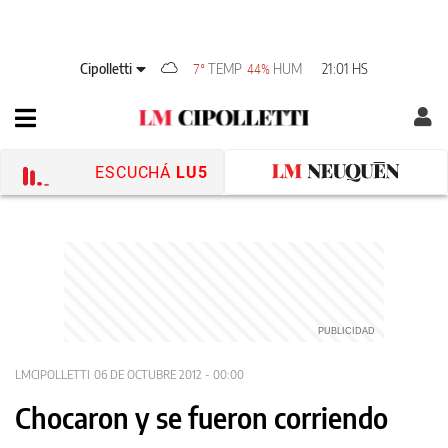
Cipolletti
TEMP
HUM
21:01 HS
7°
44%
ESCUCHÁ
LU5
LMCIPOLLETTI
06 DE OCTUBRE 2012 - 00:00
Chocaron y se fueron corriendo