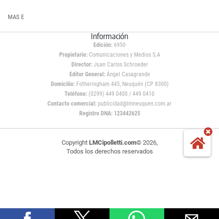
MAS E
Información
Edición:
6950
Propietario:
Comunicaciones y Medios S.A
Director:
Juan Carlos Schroeder
Editor General:
Ángel Casagrande
Domicilio:
Fotheringham 445, Neuquén (CP 8300)
Teléfono:
(0299) 449 0400 / 449 0410
Contacto comercial:
publicidad@lmneuquen.com.ar
Registro DNA: 123442625
Copyright
LMCipolletti.com
© 2026,
Todos los derechos reservados