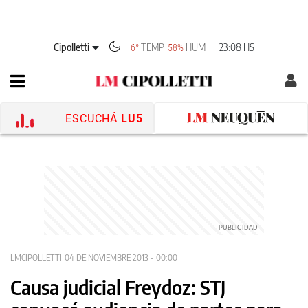
Cipolletti
TEMP
HUM
23:08 HS
6°
58%
ESCUCHÁ
LU5
LMCIPOLLETTI
04 DE NOVIEMBRE 2013 - 00:00
Causa judicial Freydoz: STJ