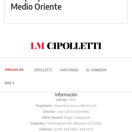
Medio Oriente
CIPOLLETTI
+HISTORIAS
EL COMEDOR
TEMAS DEL DÍA
MAS E
Información
Edición:
6949
Propietario:
Comunicaciones y Medios S.A
Director:
Juan Carlos Schroeder
Editor General:
Ángel Casagrande
Domicilio:
Fotheringham 445, Neuquén (CP 8300)
Teléfono:
(0299) 449 0400 / 449 0410