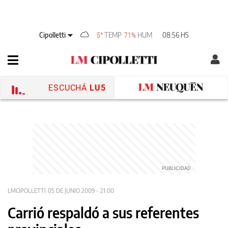
Cipolletti
TEMP
HUM
08:56 HS
5°
71%
ESCUCHÁ
LU5
LMCIPOLLETTI
05 DE JUNIO 2009 - 21:00
Carrió respaldó a sus referentes