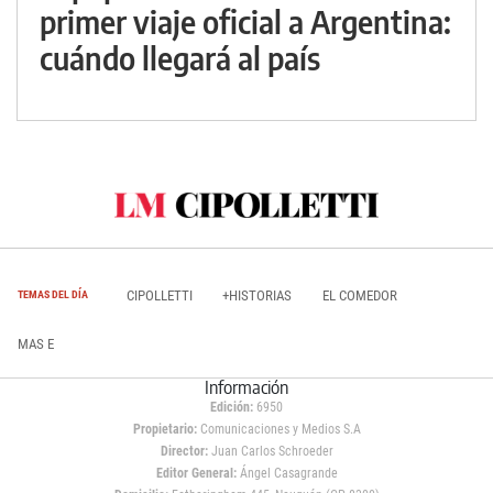
primer viaje oficial a Argentina:
cuándo llegará al país
CIPOLLETTI
+HISTORIAS
EL COMEDOR
TEMAS DEL DÍA
MAS E
Información
Edición:
6950
Propietario:
Comunicaciones y Medios S.A
Director:
Juan Carlos Schroeder
Editor General:
Ángel Casagrande