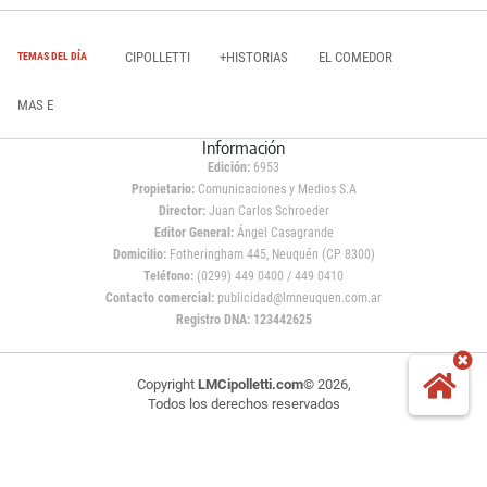
CIPOLLETTI
+HISTORIAS
EL COMEDOR
TEMAS DEL DÍA
MAS E
Información
Edición:
6953
Propietario:
Comunicaciones y Medios S.A
Director:
Juan Carlos Schroeder
Editor General:
Ángel Casagrande
Domicilio:
Fotheringham 445, Neuquén (CP 8300)
Teléfono:
(0299) 449 0400 / 449 0410
Contacto comercial:
publicidad@lmneuquen.com.ar
Registro DNA: 123442625
Copyright
LMCipolletti.com
© 2026,
Todos los derechos reservados