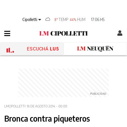
Cipolletti
TEMP
HUM
17:06 HS
8°
44%
ESCUCHÁ
LU5
LMCIPOLLETTI
16 DE AGOSTO 2014 - 00:00
Bronca contra piqueteros