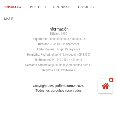
CIPOLLETTI
+HISTORIAS
EL COMEDOR
TEMAS DEL DÍA
MAS E
Información
Edición:
6950
Propietario:
Comunicaciones y Medios S.A
Director:
Juan Carlos Schroeder
Editor General:
Ángel Casagrande
Domicilio:
Fotheringham 445, Neuquén (CP 8300)
Teléfono:
(0299) 449 0400 / 449 0410
Contacto comercial:
publicidad@lmneuquen.com.ar
Registro DNA: 123442625
Copyright
LMCipolletti.com
© 2026,
Todos los derechos reservados