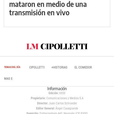
mataron en medio de una
transmisión en vivo
CIPOLLETTI
+HISTORIAS
EL COMEDOR
TEMAS DEL DÍA
MAS E
Información
Edición:
6950
Propietario:
Comunicaciones y Medios S.A
Director:
Juan Carlos Schroeder
Editor General:
Ángel Casagrande
Domicilio:
Fotheringham 445, Neuquén (CP 8300)