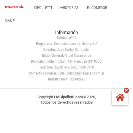
CIPOLLETTI
+HISTORIAS
EL COMEDOR
TEMAS DEL DÍA
MAS E
Información
Edición:
6949
Propietario:
Comunicaciones y Medios S.A
Director:
Juan Carlos Schroeder
Editor General:
Ángel Casagrande
Domicilio:
Fotheringham 445, Neuquén (CP 8300)
Teléfono:
(0299) 449 0400 / 449 0410
Contacto comercial:
publicidad@lmneuquen.com.ar
Registro DNA: 123442625
Copyright
LMCipolletti.com
© 2026,
Todos los derechos reservados