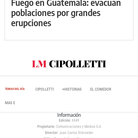
Fuego en Guatemala: evacuan
poblaciones por grandes
erupciones
CIPOLLETTI
+HISTORIAS
EL COMEDOR
TEMAS DEL DÍA
MAS E
Información
Edición:
6949
Propietario:
Comunicaciones y Medios S.A
Director:
Juan Carlos Schroeder