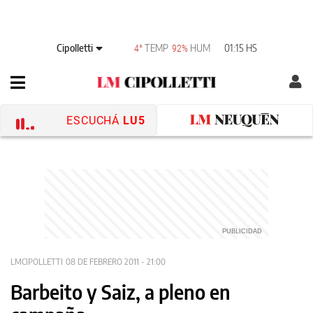
Cipolletti
TEMP
HUM
01:15 HS
4°
92%
ESCUCHÁ
LU5
LMCIPOLLETTI
08 DE FEBRERO 2011 - 21:00
Barbeito y Saiz, a pleno en