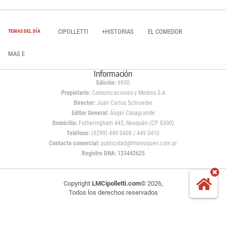
CIPOLLETTI
+HISTORIAS
EL COMEDOR
TEMAS DEL DÍA
MAS E
Información
Edición:
6950
Propietario:
Comunicaciones y Medios S.A
Director:
Juan Carlos Schroeder
Editor General:
Ángel Casagrande
Domicilio:
Fotheringham 445, Neuquén (CP 8300)
Teléfono:
(0299) 449 0400 / 449 0410
Contacto comercial:
publicidad@lmneuquen.com.ar
Registro DNA: 123442625
Copyright
LMCipolletti.com
© 2026,
Todos los derechos reservados