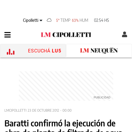
Cipolletti
TEMP
HUM
02:54 HS
5°
63%
ESCUCHÁ
LU5
LMCIPOLLETTI
23 DE OCTUBRE 2012 - 00:00
Baratti confirmó la ejecución de